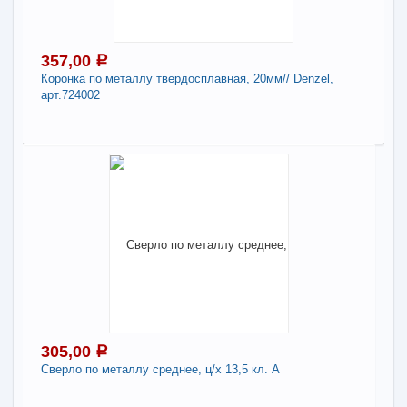
-
+
250,00
a
357,00
a
В КОРЗИНУ
Коронка по металлу твердосплавная, 20мм// Denzel,
арт.724002
Поделиться
357,00
a
В наличии
Наличие товара в магазинах уточняйте по телефону
Коронка по металлу твердосплавная, 20мм//
Denzel, арт.724002
-
+
357,00
a
305,00
a
Сверло по металлу среднее, ц/х 13,5 кл. А
В КОРЗИНУ