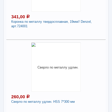
-
+
320,00
a
341,00
a
Коронка по металлу твердосплавная, 19мм// Denzel,
В КОРЗИНУ
арт.724001
Поделиться
341,00
a
В наличии
Наличие товара в магазинах уточняйте по телефону
Коронка по металлу твердосплавная, 19мм//
Denzel, арт.724001
-
+
341,00
a
260,00
a
Сверло по металлу удлин. HSS 7*300 мм
В КОРЗИНУ