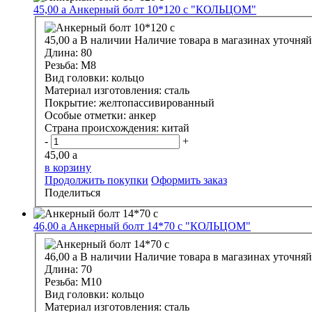
45,00
a
Анкерный болт 10*120 с "КОЛЬЦОМ"
45,00
a
В наличии
Наличие товара в магазинах уточняй
Длина:
80
Резьба:
М8
Вид головки:
кольцо
Материал изготовления:
сталь
Покрытие:
желтопассивированный
Особые отметки:
анкер
Страна происхождения:
китай
-
+
45,00
a
в корзину
Продолжить покупки
Оформить заказ
Поделиться
46,00
a
Анкерный болт 14*70 с "КОЛЬЦОМ"
46,00
a
В наличии
Наличие товара в магазинах уточняй
Длина:
70
Резьба:
М10
Вид головки:
кольцо
Материал изготовления:
сталь