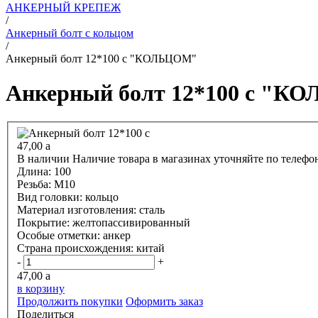
АНКЕРНЫЙ КРЕПЕЖ
/
Анкерный болт с кольцом
/
Анкерный болт 12*100 с "КОЛЬЦОМ"
Анкерный болт 12*100 с "
47,00
a
В наличии
Наличие товара в магазинах уточняйте по телефо
Длина:
100
Резьба:
М10
Вид головки:
кольцо
Материал изготовления:
сталь
Покрытие:
желтопассивированный
Особые отметки:
анкер
Страна происхождения:
китай
-
+
47,00
a
в корзину
Продолжить покупки
Оформить заказ
Поделиться