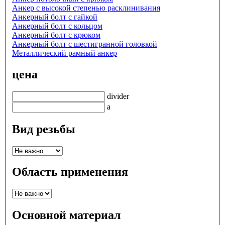
Анкер с высокой степенью расклинивания
Анкерный болт с гайкой
Анкерный болт с кольцом
Анкерный болт с крюком
Анкерный болт с шестигранной головкой
Металлический рамный анкер
цена
divider
a
Вид резьбы
Область применения
Основной материал