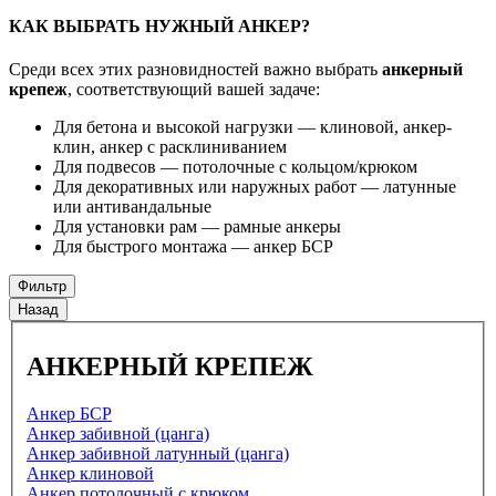
КАК ВЫБРАТЬ НУЖНЫЙ АНКЕР?
Среди всех этих разновидностей важно выбрать
анкерный
крепеж
, соответствующий вашей задаче:
Для бетона и высокой нагрузки — клиновой, анкер-
клин, анкер с расклиниванием
Для подвесов — потолочные с кольцом/крюком
Для декоративных или наружных работ — латунные
или антивандальные
Для установки рам — рамные анкеры
Для быстрого монтажа — анкер БСР
Фильтр
Назад
АНКЕРНЫЙ КРЕПЕЖ
Анкер БСР
Анкер забивной (цанга)
Анкер забивной латунный (цанга)
Анкер клиновой
Анкер потолочный с крюком