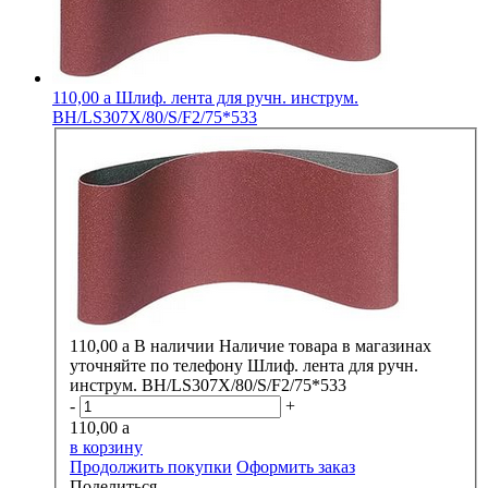
110,00
a
Шлиф. лента для ручн. инструм.
BH/LS307X/80/S/F2/75*533
110,00
a
В наличии
Наличие товара в магазинах
уточняйте по телефону
Шлиф. лента для ручн.
инструм. BH/LS307X/80/S/F2/75*533
-
+
110,00
a
в корзину
Продолжить покупки
Оформить заказ
Поделиться