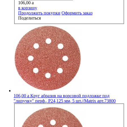
106,00
a
в корзину
Продолжить покупки
Оформить заказ
Поделиться
106,00
a
Круг абразив на ворсовой подложке под
"липучку" перф., Р24,125 мм, 5 шт.//Matrix арт.73800