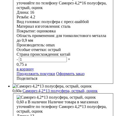
уточняйте по телефону
Саморез 4,2*16 полусфера,
острый, оцинк
Длина:
16
Резьба:
4.2
Вид головки:
полусфера с пресс-шайбой
Материал изготовления:
сталь
Покрытие:
оцинковка
Область применения:
для тонколистового металла
до 0,9 мм
Производитель:
omax
Особые отметки:
острый
Страна происхождения:
китай
-
+
0,75
a
в корзину
Продолжить покупки
Оформить заказ
Поделиться
0,60
a
Саморез 4,2*13 полусфера, острый, оцинк
0,60
a
В наличии
Наличие товара в магазинах
уточняйте по телефону
Саморез 4,2*13 полусфера,
острый, оцинк
Длина:
13