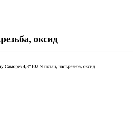
.резьба, оксид
ну
Саморез 4,8*102 N потай, част.резьба, оксид