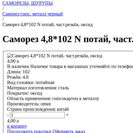
САМОРЕЗЫ, ШУРУПЫ
/
Саморез гипс. металл черный
/
Саморез 4,8*102 N потай, част.резьба, оксид
Саморез 4,8*102 N потай, част
4,00
a
В наличии
Наличие товара в магазинах уточняйте по телефо
Длина:
102
Резьба:
4.8
Вид головки:
потайная
Материал изготовления:
сталь
Покрытие:
оксид
Область применения:
гипсокартон к металлу
Производитель:
omax
Страна происхождения:
китай
-
+
4,00
a
в корзину
Продолжить покупки
Оформить заказ