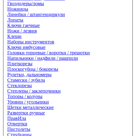
Гвоздодеры/ломы
Ножницы
Линейки / штангенциркули
Лопаты
Ключи гаечные
Ножи / лезвия
Клещи
Наборы инструментов
Ключи имбусовые
Головки торцевые / воротки / трещотки
Напильники / надфили / рашпили
Плиткорезы
Плоскогубцы / бокорезы
Рулетки, дальномеры
Стамески / зубила
Стеклорезы
Степлеры / заклепочники
Топоры / колуны
Уровни / угольники
Щетки металлические
Развертки ручные
ПравИла
Отвертки
Пистолеты
Струбцины