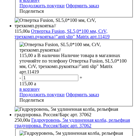
в корзину
Продолжить покупки
Оформить заказ
Поделиться
115,00
a
Отвертка Fusion, SL5,0*100 мм, CrV,
трехкомп.рукоятка//"anti slip" Matrix арт.11419
115,00
a
В наличии
Наличие товара в магазинах
уточняйте по телефону
Отвертка Fusion, SL5,0*100
мм, CrV, трехкомп.рукоятка//"anti slip" Matrix
арт.11419
-
+
115,00
a
в корзину
Продолжить покупки
Оформить заказ
Поделиться
250,00
a
Гидроуровень, 5м удлиненная колба, рельефная
градуировка. Россия//Барс арт. 37062